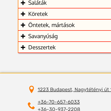
Saláták
Köretek
Öntetek, mártások
Savanyúság
Desszertek
1223 Budapest, Nagytétényi út
+36-70-657-6033
+36-30-937-2208