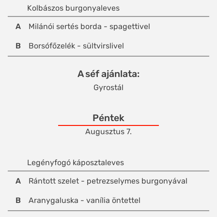
Kolbászos burgonyaleves
A
Milánói sertés borda - spagettivel
B
Borsófőzelék - sültvirslivel
A séf ajánlata
Gyrostál
Péntek
Augusztus 7.
Legényfogó káposztaleves
A
Rántott szelet - petrezselymes burgonyával
B
Aranygaluska - vanília öntettel