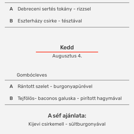
A
Debreceni sertés tokány - rizzsel
B
Eszterházy csirke - tésztával
Kedd
Augusztus 4.
Gombócleves
A
Rántott szelet - burgonyapürével
B
Tejfölös- baconos galuska - pirított hagymával
A séf ajánlata
Kijevi csirkemell - sültburgonyával