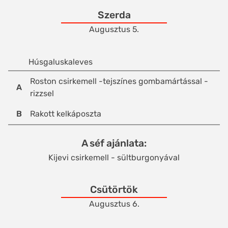
Szerda
Augusztus 5.
Húsgaluskaleves
Roston csirkemell -tejszínes gombamártással -
A
rizzsel
B
Rakott kelkáposzta
A séf ajánlata
Kijevi csirkemell - sültburgonyával
Csütörtök
Augusztus 6.