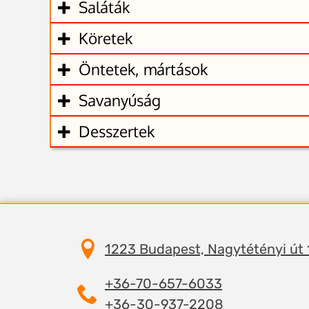
Saláták
Köretek
Öntetek, mártások
Savanyúság
Desszertek
1223 Budapest, Nagytétényi út
+36-70-657-6033
+36-30-937-2208