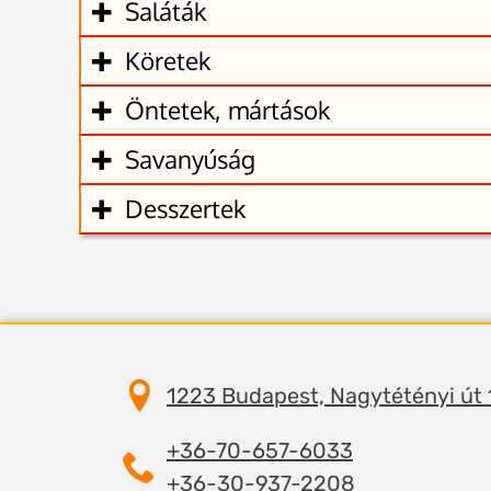
Saláták
Köretek
Öntetek, mártások
Savanyúság
Desszertek
1223 Budapest, Nagytétényi út
+36-70-657-6033
+36-30-937-2208