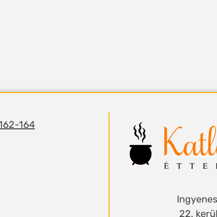
 162-164
Ingyenes 
22. ker