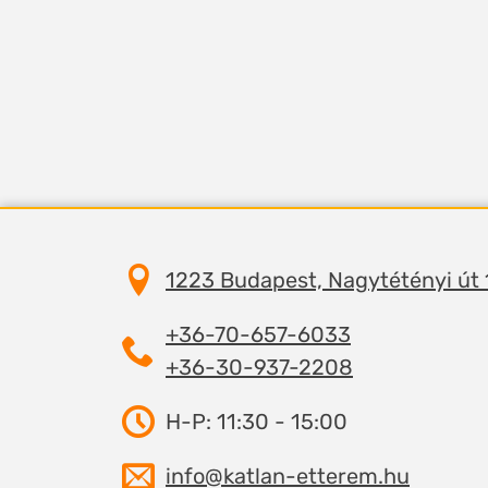
1223 Budapest, Nagytétényi út
+36-70-657-6033
+36-30-937-2208
H-P: 11:30 - 15:00
info@katlan-etterem.hu