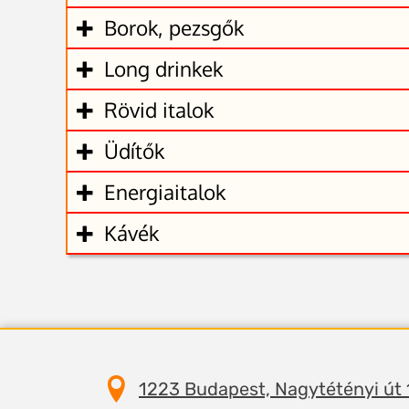
Borok, pezsgők
Long drinkek
Rövid italok
Üdítők
Energiaitalok
Kávék
1223 Budapest, Nagytétényi út