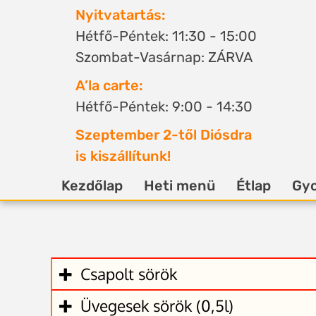
Nyitvatartás:
Hétfő-Péntek: 11:30 - 15:00
Szombat-Vasárnap: ZÁRVA
A’la carte:
Hétfő-Péntek: 9:00 - 14:30
Szeptember 2-től Diósdra
is kiszállítunk!
Kezdőlap
Heti menü
Étlap
Gyo
Csapolt sörök
Üvegesek sörök (0,5l)